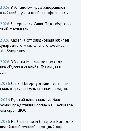
.2026
В Алтайском крае завершился
оссийский Шукшинский кинофестиваль
.2026
Завершился Санкт-Петербургский
овый фестиваль
.2026
Карелия отпраздновала юбилей
ународного музыкального фестиваля
eala Symphony
.2026
В Ханты-Мансийске проходит
вка «Русская свадьба. Традиции и
ды»
.2026
Санкт-Петербургский джазовый
иваль открылся музыкальным парадом
.2026
Русский национальный балет
трома» представил Россию на Фестивале
туры стран ШОС
.2026
На Славянском базаре в Витебске
упил Омский русский народный хор