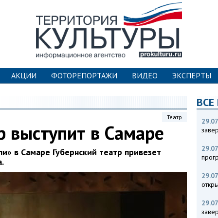
АКЦИИ
ФОТОРЕПОРТАЖИ
ВИДЕО
ЭКСПЕРТЫ
ВСЕ
Театр
29.07
р выступит в Самаре
заве
29.07
ли» в Самаре Губернский театр привезет
прог
.
29.07
откры
29.07
заве