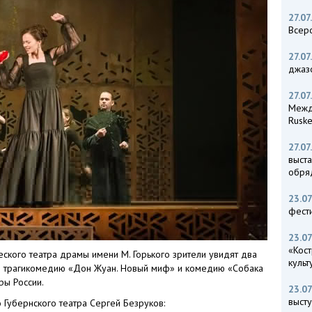
27.07
Всер
27.07
джаз
27.07
Межд
Rusk
27.07
выста
обря
23.07
фест
23.07
«Кос
ского театра драмы имени М. Горького зрители увидят два
куль
 – трагикомедию «Дон Жуан. Новый миф» и комедию «Собака
ры России.
23.07
выст
Губернского театра Сергей Безруков: