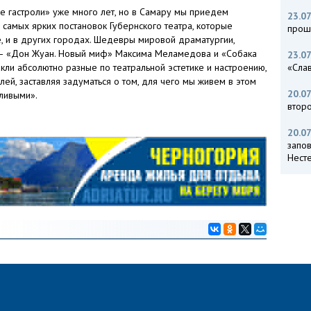
е гастроли» уже много лет, но в Самару мы приедем
23.07
 самых ярких постановок Губернского театра, которые
прош
, и в других городах. Шедевры мировой драматургии,
 – «Дон Жуан. Новый миф» Максима Меламедова и «Собака
23.07
акли абсолютно разные по театральной эстетике и настроению,
«Слав
лей, заставляя задуматься о том, для чего мы живем в этом
20.07
тливыми».
втор
20.07
запо
Нест