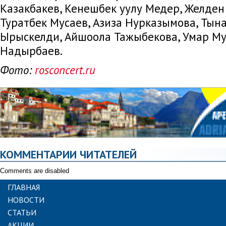
Казакбакев, Кенешбек уулу Медер, Желден 
Туратбек Мусаев, Азиза Нурказымова, Тын
Ырыскелди, Айшоола Тажыбекова, Умар Му
Надырбаев.
Фото:
rosconcert.ru
КОММЕНТАРИИ ЧИТАТЕЛЕЙ
Comments are disabled
ГЛАВНАЯ
НОВОСТИ
СТАТЬИ
АКЦИИ