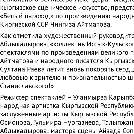
кыргызское сценическое искусство, предст
«Белый пароход» по произведению народн
Киргизской ССР Чингиза Айтматова.
Как отметила художественный руководите
Абдыкадырова, «коллектив Иссык-Кульског
спектаклями по произведениям великого п
Айтматова и народного писателя Кыргызс
Султана Раева летит вновь покорять сердц
любовью к зрителю и признательностью шк
Станиславского!»
Режиссер спектаклей – Уланмырза Карыпба
народная артистка Кыргызской Республик
заслуженные артисты Кыргызской Республ
Осмонова, Гульмира Нургазиева, Талыпжан
Абдыкадырова; мастера сцены Айзада Соп