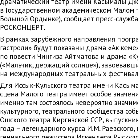
драматический театр имени Касымалы Д
в Государственном академическом Малом т
Большой Ордынке), сообщает пресс-служб
РОСКОНЦЕРТ.
В рамках зарубежного направления прог
гастроли» будут показаны драма «Ак кеме
по повести Чингиза Айтматова и драма «К
(«Мальчик, держащий солнце»), завоевавш
на международных театральных фестиваля
Для Иссык-Кульского театра имени Касы
сцена Малого театра имеет особое значени
именно там состоялось невероятно значим
культурного, театрального сообщества соб
Ошского театра Киргизской ССР, выпускн
года – легендарного курса И.М. Раевского,
гениального режиссера Искендера Рыскул