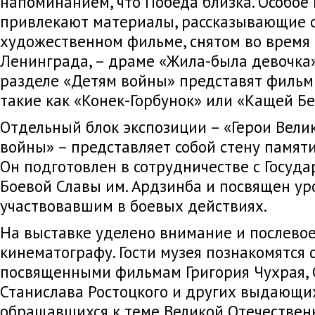
напоминанием, что Победа близка. Особое
привлекают материалы, рассказывающие 
художественном фильме, снятом во время
Ленинграда, – драме «Жила-была девочка».
разделе «Детям войны» представят фильмы
такие как «Конек-Горбунок» или «Кащей Б
Отдельный блок экспозиции – «Герои Вели
войны» – представляет собой стену памяти
Он подготовлен в сотрудничестве с Госуд
Боевой Славы им. Ардзинба и посвящен ур
участвовавшим в боевых действиях.
На выставке уделено внимание и послево
кинематографу. Гости музея познакомятся 
посвященными фильмам Григория Чухрая, 
Станислава Ростоцкого и других выдающих
обращавшихся к теме Великой Отечествен